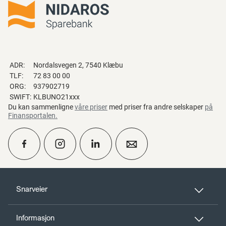
ADR:
Nordalsvegen 2, 7540 Klæbu
TLF:
72 83 00 00
ORG:
937902719
SWIFT:
KLBUNO21xxx
Du kan sammenligne
våre priser
med priser fra andre selskaper
på
Finansportalen
.
calendar_month
Ta kontakt
Snarveier
Informasjon
perm_phone_msg
Kontakt oss