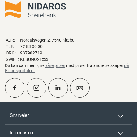
ADR:
Nordalsvegen 2, 7540 Klæbu
TLF:
72 83 00 00
ORG:
937902719
SWIFT:
KLBUNO21xxx
Du kan sammenligne
våre priser
med priser fra andre selskaper
på
Finansportalen
.
calendar_month
Ta kontakt
Snarveier
Informasjon
perm_phone_msg
Kontakt oss