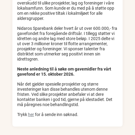
overskudd til ulike prosjekter, lag og foreninger i våre
lokalsamfunn. Som kunde er du med på å støtte opp
om en rekke positive tiltak i lokalmiljøet for alle
aldersgrupper.
Nidaros Sparebank deler hvert år ut over 600.000,- fra
gavefondet fra foregående driftsår. I tillegg støtter vi
idretten og andre lag med store beløp. I 2025 delte vi
ut over 3 millioner kroner til flotte arrangementer,
prosjekter og foreninger. Vi sponser talenter fra
distriktet som utmerker seg positivt innen sin
idrettsgren.
Neste anledning til å søke om gavemidler fra vårt
gavefond er 15. oktober 2026.
Når det gjelder spesielle prosjekter og større
investeringer kan disse behandles utenom denne
fristen. Ved slike prosjekter anbefaler vi at dere
kontakter banken i god tid, gjerne på idestadiet. Det
må påregnes noe behandlingstid.
Trykk
her
for å sende inn søknad.