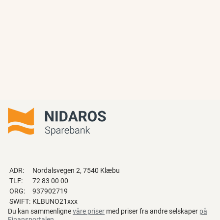
ADR:
Nordalsvegen 2, 7540 Klæbu
TLF:
72 83 00 00
ORG:
937902719
SWIFT:
KLBUNO21xxx
Du kan sammenligne
våre priser
med priser fra andre selskaper
på
Finansportalen
.