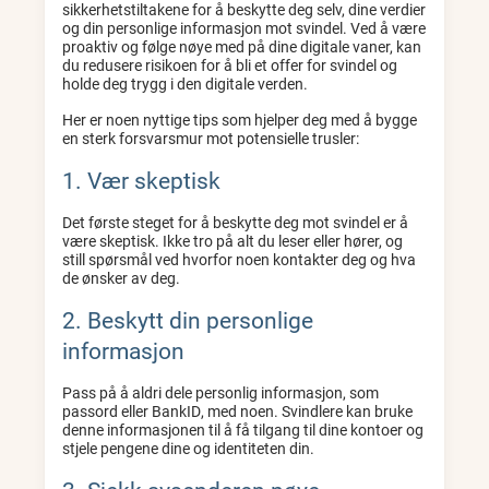
sikkerhetstiltakene for å beskytte deg selv, dine verdier
og din personlige informasjon mot svindel. Ved å være
proaktiv og følge nøye med på dine digitale vaner, kan
du redusere risikoen for å bli et offer for svindel og
holde deg trygg i den digitale verden.
Her er noen nyttige tips som hjelper deg med å bygge
en sterk forsvarsmur mot potensielle trusler:
1. Vær skeptisk
Det første steget for å beskytte deg mot svindel er å
være skeptisk. Ikke tro på alt du leser eller hører, og
still spørsmål ved hvorfor noen kontakter deg og hva
de ønsker av deg.
2. Beskytt din personlige
informasjon
Pass på å aldri dele personlig informasjon, som
passord eller BankID, med noen. Svindlere kan bruke
denne informasjonen til å få tilgang til dine kontoer og
stjele pengene dine og identiteten din.