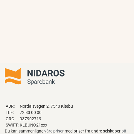
ADR:
Nordalsvegen 2, 7540 Klæbu
TLF:
72 83 00 00
ORG:
937902719
SWIFT:
KLBUNO21xxx
Du kan sammenligne
våre priser
med priser fra andre selskaper
på