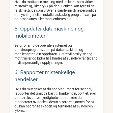
Hvis du mottar en melding med en lenke som virker
mistenkelig, ikke trykk på den. Lenken kan føre til en
falsk nettside som prøver å samle inn dine personlige
opplysninger eller installere skadelig programvare på
datamaskinen eller mobilenheten din.
5. Oppdater datamaskinen og
mobilenheten
Sørg for å holde operativsystemet og
antivirusprogramvaren på datamaskinen og
mobilenheten din oppdatert. Dette vil beskytte deg
mot trusler og bidra til å hindre at svindlere får tilgang
til dine personlige opplysninger.
6. Rapporter mistenkelige
hendelser
Hvis du mistenker at du har blitt utsatt for svindel,
rapporter det umiddelbart til banken din, politiet, eller
andre relevante myndigheter. Jo raskere du
rapporterer svindelen, desto større er sjansen for at
du kan begrense skaden og forhindre at svindleren
lykkes.