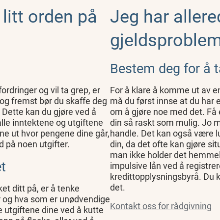
 litt orden på
Jeg har allere
gjeldsproble
Bestem deg for å ta
rdringer og vil ta grep, er
For å klare å komme ut av e
t og fremst bør du skaffe deg
må du først innse at du har 
. Dette kan du gjøre ved å
om å gjøre noe med det. Få 
alle inntektene og utgiftene
din så raskt som mulig. Jo me
ne ut hvor pengene dine går,
handle. Det kan også være l
d på noen utgifter.
din, da det ofte kan gjøre s
man ikke holder det hemmelig
et
impulsive lån ved å registrere
kredittopplysningsbyrå. Du k
det.
t ditt på, er å tenke
r og hva som er unødvendige
Kontakt oss for rådgivning
e utgiftene dine ved å kutte