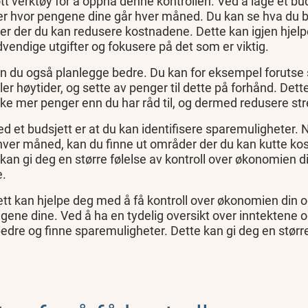
lott verktøy for å oppnå denne kontrollen. Ved å lage et bu
ver hvor pengene dine går hver måned. Du kan se hva du
er der du kan redusere kostnadene. Dette kan igjen hjel
dvendige utgifter og fokusere på det som er viktig.
n du også planlegge bedre. Du kan for eksempel forutse 
ller høytider, og sette av penger til dette på forhånd. Det
e mer penger enn du har råd til, og dermed redusere st
d et budsjett er at du kan identifisere sparemuligheter. 
hver måned, kan du finne ut områder der du kan kutte k
kan gi deg en større følelse av kontroll over økonomien d
e.
jett kan hjelpe deg med å få kontroll over økonomien din
ene dine. Ved å ha en tydelig oversikt over inntektene og
edre og finne sparemuligheter. Dette kan gi deg en større