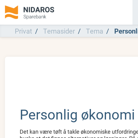
Privat
Temasider
Tema
Personl
Personlig økonomi
Det kan være tøft å takle økonomiske utfordringer