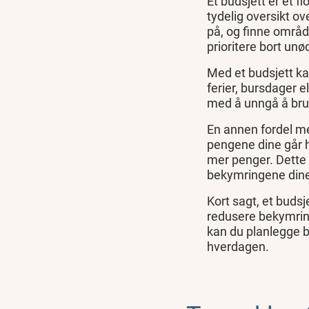
Et budsjett er et f
tydelig oversikt o
på, og finne områd
prioritere bort unø
Med et budsjett ka
ferier, bursdager e
med å unngå å bruk
En annen fordel me
pengene dine går 
mer penger. Dette 
bekymringene din
Kort sagt, et buds
redusere bekymring
kan du planlegge b
hverdagen.