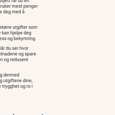
dsjett får du en
 bruker mest penger
pe deg med å
større utgifter som
te kan hjelpe deg
ress og bekymring.
Når du ser hvor
ostnadene og spare
in og redusere
 og dermed
 utgiftene dine,
 trygghet og ro i