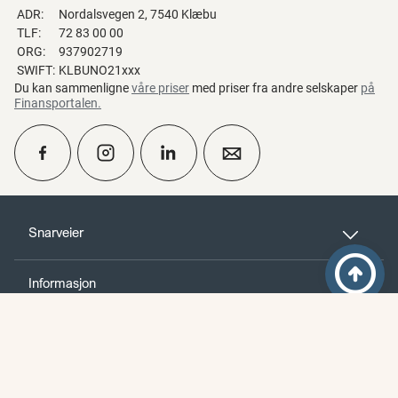
ADR:
Nordalsvegen 2, 7540 Klæbu
TLF:
72 83 00 00
ORG:
937902719
SWIFT:
KLBUNO21xxx
Du kan sammenligne
våre priser
med priser fra andre selskaper
på
Finansportalen
.
calendar_month
Ta kontakt
Snarveier
Til toppen
arrow_circle_up
Informasjon
perm_phone_msg
Kontakt oss
Innlogginger
person_add
Bli kunde