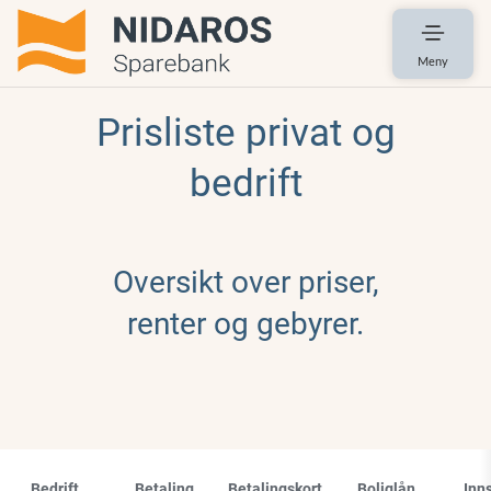
Meny
Prisliste privat og
bedrift
Oversikt over priser,
renter og gebyrer.
Bedrift
Betaling
Betalingskort
Boliglån
Inn