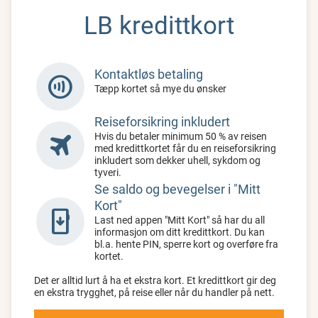
LB kredittkort
Kontaktløs betaling
contactless
Tæpp kortet så mye du ønsker
Reiseforsikring inkludert
travel
Hvis du betaler minimum 50 % av reisen
med kredittkortet får du en reiseforsikring
inkludert som dekker uhell, sykdom og
tyveri.
Se saldo og bevegelser i "Mitt
Kort"
install_mobile
Last ned appen "Mitt Kort" så har du all
informasjon om ditt kredittkort. Du kan
bl.a. hente PIN, sperre kort og overføre fra
kortet.
Det er alltid lurt å ha et ekstra kort. Et kredittkort gir deg
en ekstra trygghet, på reise eller når du handler på nett.