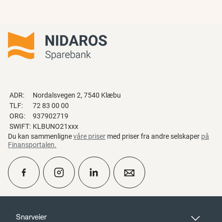
ADR:
Nordalsvegen 2, 7540 Klæbu
TLF:
72 83 00 00
ORG:
937902719
SWIFT:
KLBUNO21xxx
Du kan sammenligne
våre priser
med priser fra andre selskaper
på
Finansportalen
.
calendar_month
Ta kontakt
Snarveier