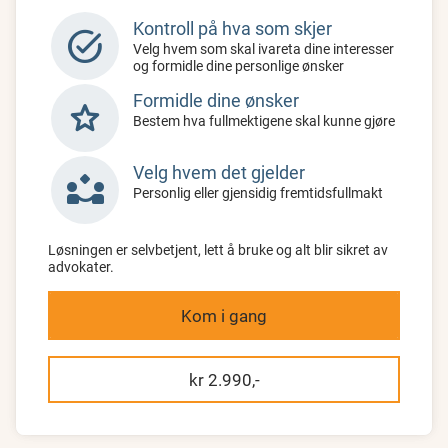
Kontroll på hva som skjer
task_alt
Velg hvem som skal ivareta dine interesser
og formidle dine personlige ønsker
Formidle dine ønsker
star
Bestem hva fullmektigene skal kunne gjøre
Velg hvem det gjelder
partner_exchange
Personlig eller gjensidig fremtidsfullmakt
Løsningen er selvbetjent, lett å bruke og alt blir sikret av
advokater.
Kom i gang
kr 2.990,-