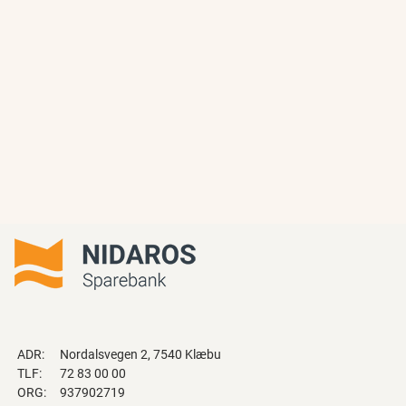
ADR:
Nordalsvegen 2, 7540 Klæbu
TLF:
72 83 00 00
ORG:
937902719