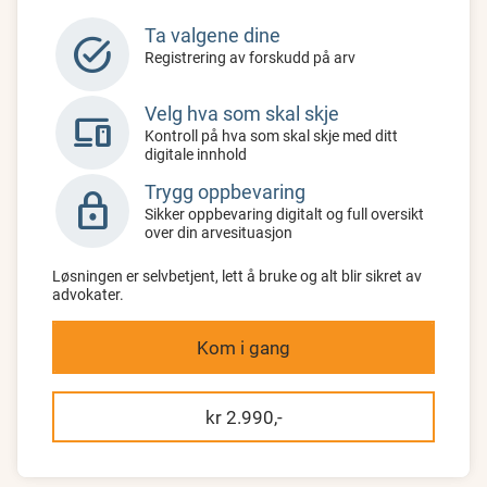
Ta valgene dine
task_alt
Registrering av forskudd på arv
Velg hva som skal skje
devices
Kontroll på hva som skal skje med ditt
digitale innhold
Trygg oppbevaring
lock
Sikker oppbevaring digitalt og full oversikt
over din arvesituasjon
Løsningen er selvbetjent, lett å bruke og alt blir sikret av
advokater.
Kom i gang
kr 2.990,-