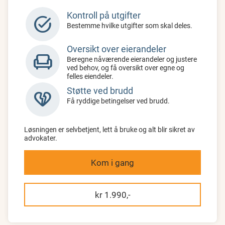
Kontroll på utgifter
task_alt
Bestemme hvilke utgifter som skal deles.
Oversikt over eierandeler
chair
Beregne nåværende eierandeler og justere
ved behov, og få oversikt over egne og
felles eiendeler.
Støtte ved brudd
heart_broken
Få ryddige betingelser ved brudd.
Løsningen er selvbetjent, lett å bruke og alt blir sikret av
advokater.
Kom i gang
kr 1.990,-