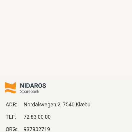
ADR:
Nordalsvegen 2, 7540 Klæbu
TLF:
72 83 00 00
ORG:
937902719