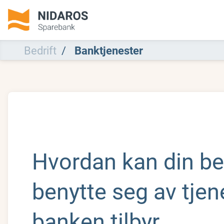
Bedrift
Banktjenester
Hvordan kan din be
benytte seg av tje
banken tilbyr