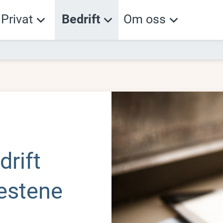
Privat
Bedrift
Om oss
drift
nestene