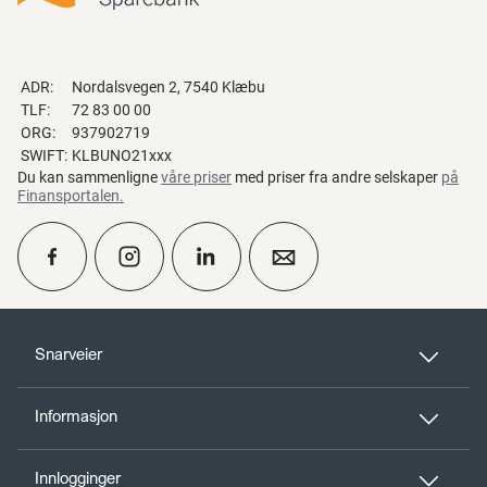
ADR:
Nordalsvegen 2, 7540 Klæbu
TLF:
72 83 00 00
ORG:
937902719
SWIFT:
KLBUNO21xxx
Du kan sammenligne
våre priser
med priser fra andre selskaper
på
Finansportalen
.
calendar_month
Ta kontakt
Snarveier
Informasjon
perm_phone_msg
Kontakt oss
Innlogginger