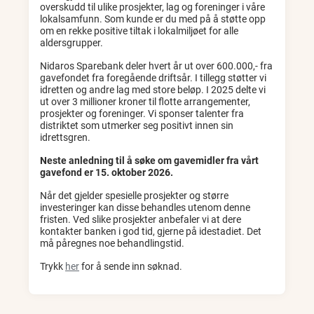
overskudd til ulike prosjekter, lag og foreninger i våre
lokalsamfunn. Som kunde er du med på å støtte opp
om en rekke positive tiltak i lokalmiljøet for alle
aldersgrupper.
Nidaros Sparebank deler hvert år ut over 600.000,- fra
gavefondet fra foregående driftsår. I tillegg støtter vi
idretten og andre lag med store beløp. I 2025 delte vi
ut over 3 millioner kroner til flotte arrangementer,
prosjekter og foreninger. Vi sponser talenter fra
distriktet som utmerker seg positivt innen sin
idrettsgren.
Neste anledning til å søke om gavemidler fra vårt
gavefond er 15. oktober 2026.
Når det gjelder spesielle prosjekter og større
investeringer kan disse behandles utenom denne
fristen. Ved slike prosjekter anbefaler vi at dere
kontakter banken i god tid, gjerne på idestadiet. Det
må påregnes noe behandlingstid.
Trykk
her
for å sende inn søknad.