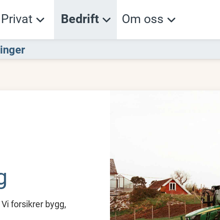
Privat
Bedrift
Om oss
inger
g
 Vi forsikrer bygg,