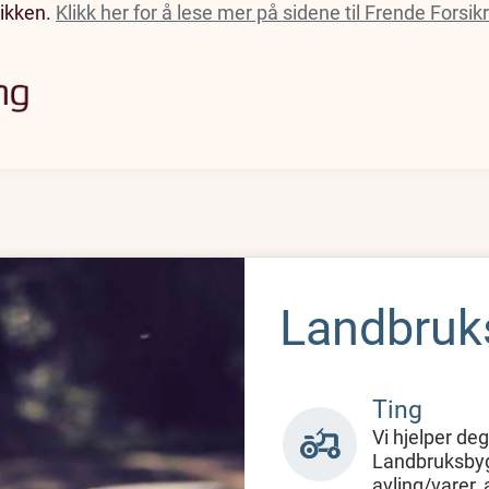
tikken.
Klikk her for å lese mer på sidene til Frende Forsikr
Landbruks
Ting
agriculture
Vi hjelper de
Landbruksbygg
avling/varer,