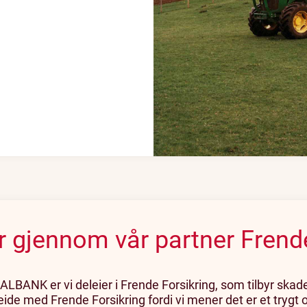
ger gjennom vår partner Frend
K er vi deleier i Frende Forsikring, som tilbyr skade- o
eide med Frende Forsikring fordi vi mener det er et trygt