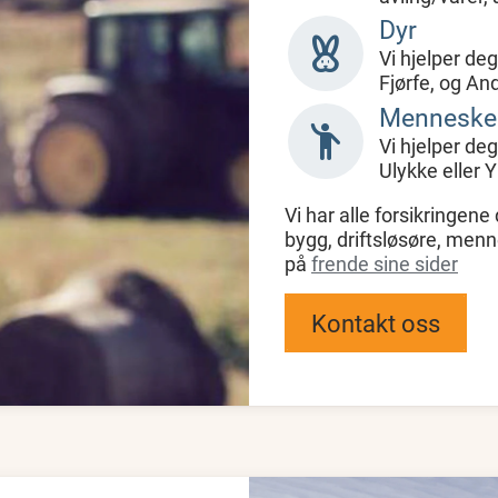
Dyr
cruelty_free
Vi hjelper de
Fjørfe, og An
Menneske
emoji_people
Vi hjelper deg
Ulykke eller 
Vi har alle forsikringene 
bygg, driftsløsøre, men
på
frende sine sider
Kontakt oss