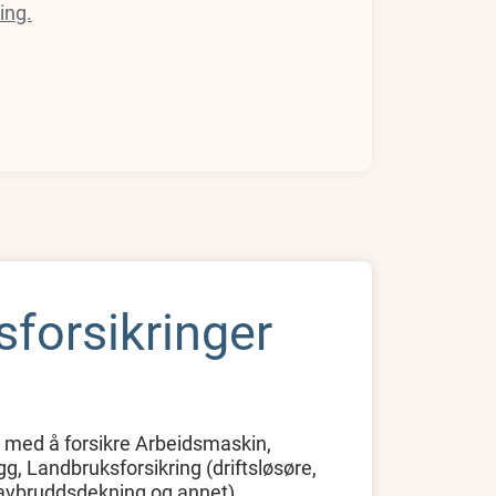
ing.
forsikringer
g med å forsikre Arbeidsmaskin,
, Landbruksforsikring (driftsløsøre,
 avbruddsdekning og annet)