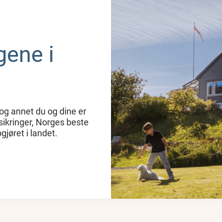
gene i
l og annet du og dine er
rsikringer, Norges beste
jøret i landet.