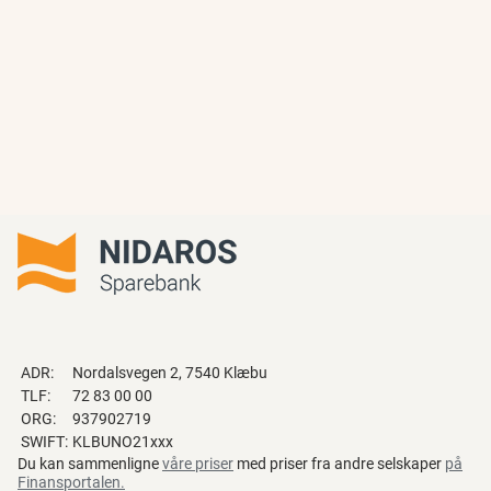
ADR:
Nordalsvegen 2, 7540 Klæbu
TLF:
72 83 00 00
ORG:
937902719
SWIFT:
KLBUNO21xxx
Du kan sammenligne
våre priser
med priser fra andre selskaper
på
Finansportalen
.