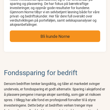
sparing og plassering. De har fokus på bærekraftige
investeringer, og oppnår gode resultater for kundene.
Gjennom Norne tilbyr vi en selvbetjent løsning både for våre
privat- og bedriftskunder. Her får dere full oversikt over
verdiutviklingen på porteføljen, samt selskapsanalyser og
aksjeanbefalinger.
Bli kunde Norne
Fondssparing for bedrift
Dersom bedriften tenker langsiktig, og tåler at markedet svinger
underveis, er fondssparing et godt alternativ. Sparing i aksjefond er
å plassere pengene i mange aksjer samtidig, som gjør at risikoen
spres. I tillegg har alle fond en profesjonell forvalter til å styre
investeringene. Dette betyr at bedriften verken trenger mye