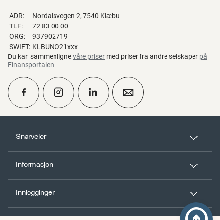
ADR:
Nordalsvegen 2, 7540 Klæbu
TLF:
72 83 00 00
ORG:
937902719
SWIFT:
KLBUNO21xxx
Du kan sammenligne
våre priser
med priser fra andre selskaper
på
Finansportalen
.
calendar_month
Ta kontakt
Snarveier
Informasjon
perm_phone_msg
Kontakt oss
Innlogginger
Til toppen
person_add
Bli kunde
arrow_circle_up