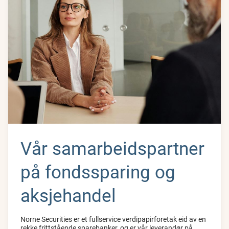
Vår samarbeidspartner
på fondssparing og
aksjehandel
Norne Securities er et fullservice verdipapirforetak eid av en
rekke frittstående sparebanker, og er vår leverandør på