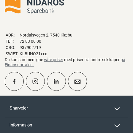
ADR:
Nordalsvegen 2, 7540 Klæbu
TLF:
72 83 00 00
ORG:
937902719
SWIFT:
KLBUNO21xxx
Du kan sammenligne
våre priser
med priser fra andre selskaper
på
Finansportalen
.
calendar_month
Ta kontakt
Snarveier
Informasjon
perm_phone_msg
Kontakt oss