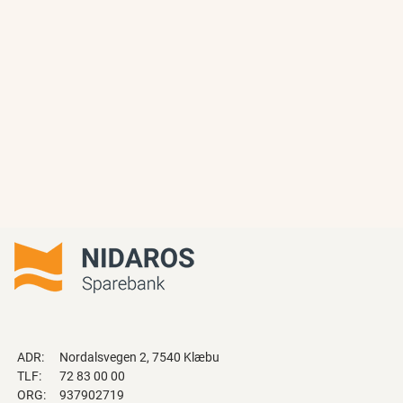
ADR:
Nordalsvegen 2, 7540 Klæbu
TLF:
72 83 00 00
ORG:
937902719