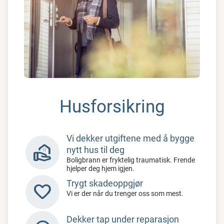
Husforsikring
Vi
dekker utgiftene med å bygge
real_estate_agent
nytt hus til de
g
Boligbrann er fryktelig traumatisk. Frende
hjelper deg hjem igjen.
Trygt skadeoppgjør
favorite
Vi er der når du trenger oss som mest.
Dekker tap under reparasjon