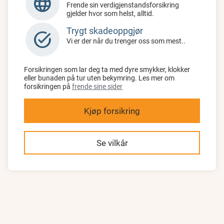
language
Frende sin verdigjenstandsforsikring
gjelder hvor som helst, alltid.
Trygt skadeoppgjør
task_alt
Vi er der når du trenger oss som mest..
Forsikringen som lar deg ta med dyre smykker, klokker
eller bunaden på tur uten bekymring. Les mer om
forsikringen på
frende sine sider
Kjøp forsikring
Se vilkår