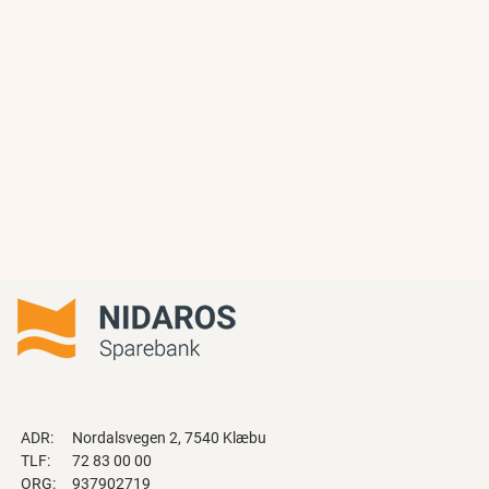
ADR:
Nordalsvegen 2, 7540 Klæbu
TLF:
72 83 00 00
ORG:
937902719