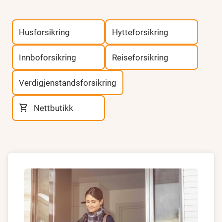
Husforsikring
Hytteforsikring
Innboforsikring
Reiseforsikring
Verdigjenstandsforsikring
shopping_cart
Nettbutikk