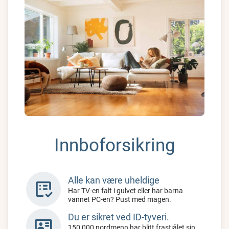
Innboforsikring
Alle kan være uheldige
list_alt_check
Har TV-en falt i gulvet eller har barna
vannet PC-en? Pust med magen.
Du er sikret ved ID-tyveri.
id_card
150 000 nordmenn har blitt frastjålet sin