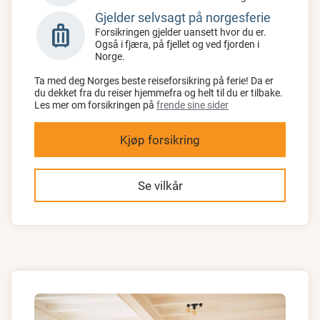
Gjelder selvsagt på norgesferie
luggage
Forsikringen gjelder uansett hvor du er.
Også i fjæra, på fjellet og ved fjorden i
Norge.
Ta med deg Norges beste reiseforsikring på ferie! Da er
du dekket fra du reiser hjemmefra og helt til du er tilbake.
Les mer om forsikringen på
frende sine sider
Kjøp forsikring
Se vilkår