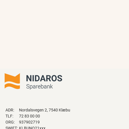
ADR:
Nordalsvegen 2, 7540 Klæbu
TLF:
72 83 00 00
ORG:
937902719
SWIFT:
KLBUNO21xxx