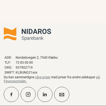
ADR:
Nordalsvegen 2, 7540 Klæbu
TLF:
72 83 00 00
ORG:
937902719
SWIFT:
KLBUNO21xxx
Du kan sammenligne
våre priser
med priser fra andre selskaper
på
Finansportalen
.