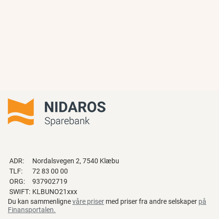
ADR:
Nordalsvegen 2, 7540 Klæbu
TLF:
72 83 00 00
ORG:
937902719
SWIFT:
KLBUNO21xxx
Du kan sammenligne
våre priser
med priser fra andre selskaper
på
Finansportalen
.