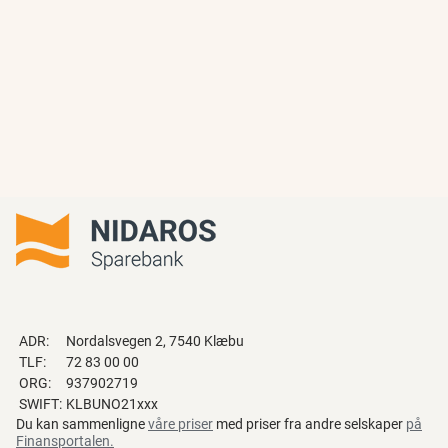
ADR:
Nordalsvegen 2, 7540 Klæbu
TLF:
72 83 00 00
ORG:
937902719
SWIFT:
KLBUNO21xxx
Du kan sammenligne
våre priser
med priser fra andre selskaper
på
Finansportalen
.