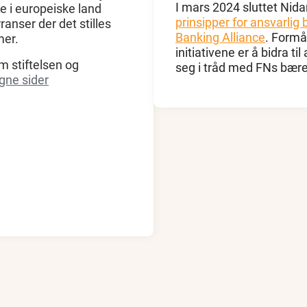
I mars 2024 sluttet Nida
e i europeiske land
prinsipper for ansvarlig 
nser der det stilles
Banking Alliance
. Formå
mer.
initiativene er å bidra ti
m stiftelsen og
seg i tråd med FNs bære
egne sider