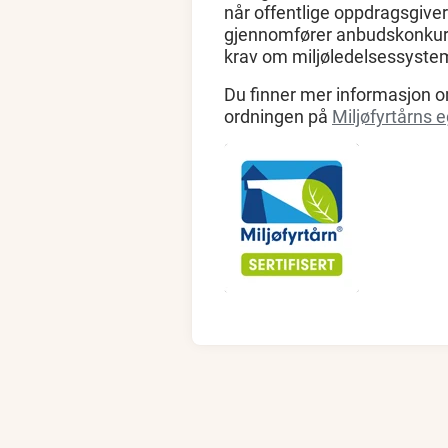
når offentlige oppdragsgiver
gjennomfører anbudskonkurra
krav om miljøledelsessyste
Du finner mer informasjon o
ordningen på
Miljøfyrtårns 