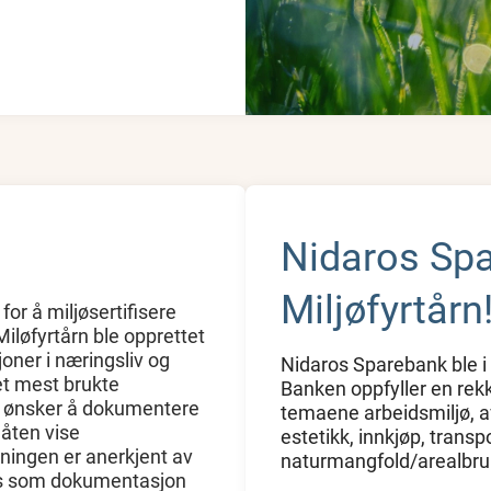
Nidaros Spa
Miljøfyrtårn
for å miljøsertifisere
 Miløfyrtårn ble opprettet
joner i næringsliv og
Nidaros Sparebank ble 
det mest brukte
Banken oppfyller en rekk
om ønsker å dokumentere
temaene arbeidsmiljø, av
måten vise
estetikk, innkjøp, transp
ingen er anerkjent av
naturmangfold/arealbru
kes som dokumentasjon