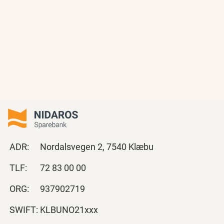
ADR:
Nordalsvegen 2, 7540 Klæbu
TLF:
72 83 00 00
ORG:
937902719
SWIFT:
KLBUNO21xxx