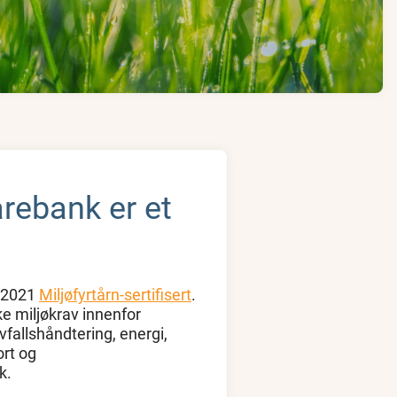
rebank er et
!
i 2021
Miljøfyrtårn-sertifisert
.
e miljøkrav innenfor
fallshåndtering, energi,
ort og
k.