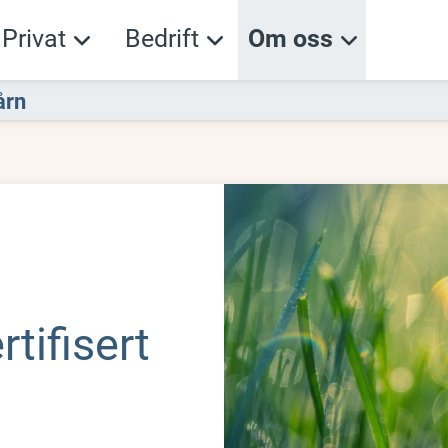
Privat
Bedrift
Om oss
årn
rtifisert
!