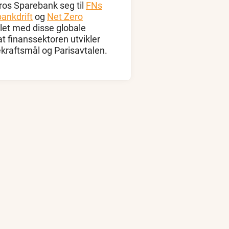
ros Sparebank seg til
FNs
bankdrift
og
Net Zero
let med disse globale
l at finanssektoren utvikler
kraftsmål og Parisavtalen.