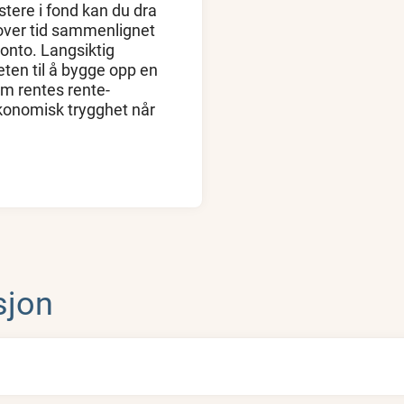
tere i fond kan du dra
over tid sammenlignet
onto. Langsiktig
ten til å bygge opp en
om rentes rente-
økonomisk trygghet når
sjon