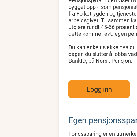
Pensjonspyramiden viser hv
bygget opp - som pensjonist
fra Folketrygden og tjeneste
arbeidsgiver. Til sammen kan
utgjøre rundt 45-66 prosent av
dette kommer evt. egen pe
Du kan enkelt sjekke hva du v
dagen du slutter å jobbe ved
BankID, på Norsk Pensjon.
Logg inn
Egen pensjonsspa
Fondssparing er en utmerke