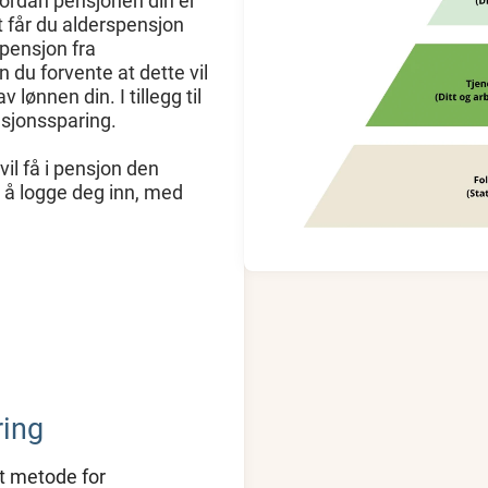
ordan pensjonen din er
 får du alderspensjon
pensjon fra
 du forvente at dette vil
 lønnen din. I tillegg til
nsjonssparing.
il få i pensjon den
 å logge deg inn, med
ring
t metode for