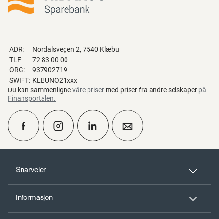
ADR:
Nordalsvegen 2, 7540 Klæbu
TLF:
72 83 00 00
ORG:
937902719
SWIFT:
KLBUNO21xxx
Du kan sammenligne
våre priser
med priser fra andre selskaper
på
Finansportalen
.
calendar_month
Ta kontakt
Snarveier
Informasjon
perm_phone_msg
Kontakt oss